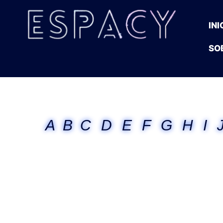
INI
SO
A
B
C
D
E
F
G
H
I