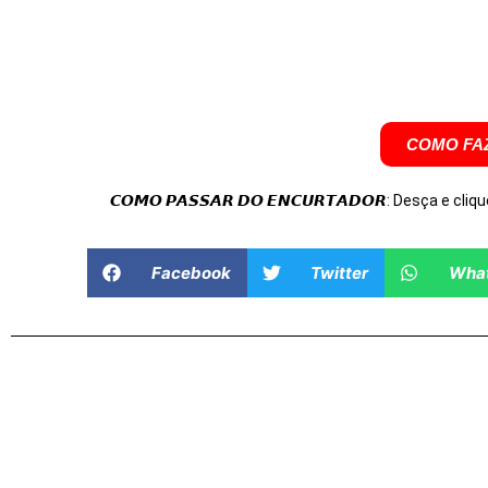
COMO FAZ
𝘾𝙊𝙈𝙊 𝙋𝘼𝙎𝙎𝘼𝙍 𝘿𝙊 𝙀𝙉𝘾𝙐𝙍𝙏𝘼𝘿𝙊𝙍: Desça e cliqu
Facebook
Twitter
Wha