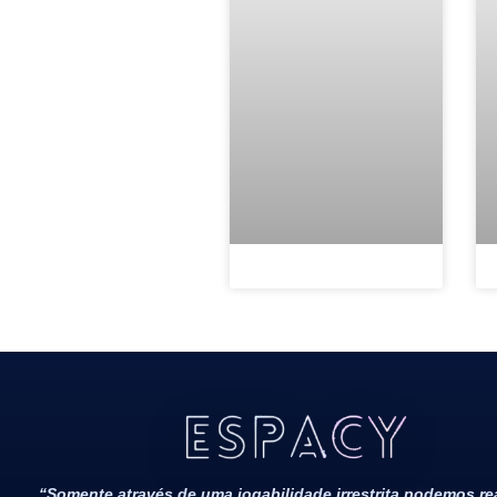
Todos Os Direitos Reservados 2022/2023​
“Somente através de uma jogabilidade irrestrita podemos r