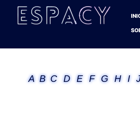
INI
SO
A
B
C
D
E
F
G
H
I