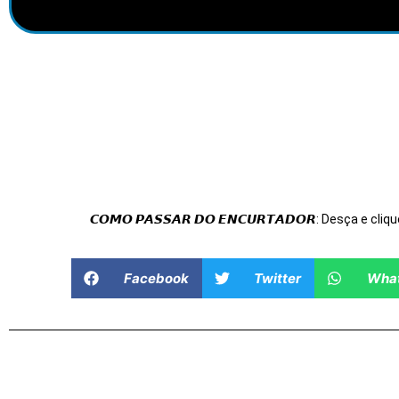
𝘾𝙊𝙈𝙊 𝙋𝘼𝙎𝙎𝘼𝙍 𝘿𝙊 𝙀𝙉𝘾𝙐𝙍𝙏𝘼𝘿𝙊𝙍: Desça e cliqu
Facebook
Twitter
Wha