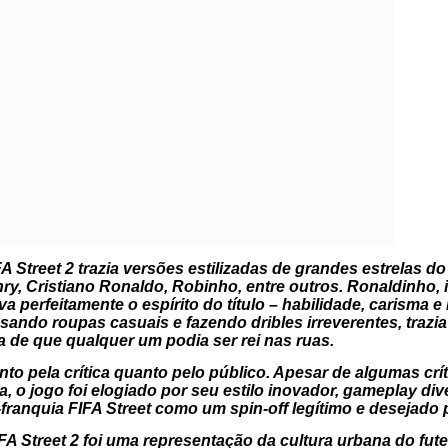
FA Street 2
trazia versões estilizadas de grandes estrelas d
y, Cristiano Ronaldo, Robinho, entre outros. Ronaldinho, in
 perfeitamente o espírito do título – habilidade, carisma 
sando roupas casuais e fazendo dribles irreverentes, traz
a de que qualquer um podia ser rei nas ruas.
nto pela crítica quanto pelo público. Apesar de algumas crít
a, o jogo foi elogiado por seu estilo inovador, gameplay di
-franquia
FIFA Street
como um spin-off legítimo e desejado p
FA Street 2
foi uma representação da cultura urbana do fute