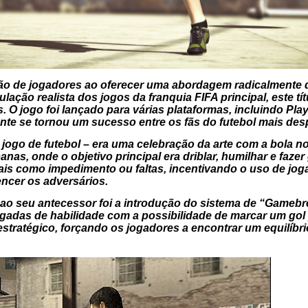
 de jogadores ao oferecer uma abordagem radicalmente dife
ção realista dos jogos da franquia FIFA principal, este tít
as. O jogo foi lançado para várias plataformas, incluindo P
te se tornou um sucesso entre os fãs do futebol mais desp
ogo de futebol – era uma celebração da arte com a bola no
nas, onde o objetivo principal era driblar, humilhar e fazer
ais como impedimento ou faltas, incentivando o uso de jogad
ncer os adversários.
o ao seu antecessor foi a introdução do sistema de “Gameb
ogadas de habilidade com a possibilidade de marcar um gol 
stratégico, forçando os jogadores a encontrar um equilíbrio