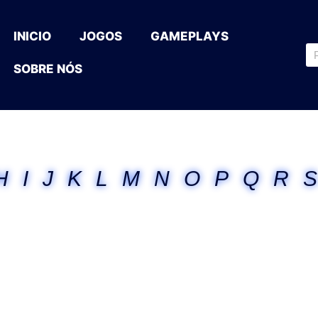
INICIO
JOGOS
GAMEPLAYS
SOBRE NÓS
H
I
J
K
L
M
N
O
P
Q
R
S