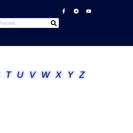
T
U
V
W
X
Y
Z