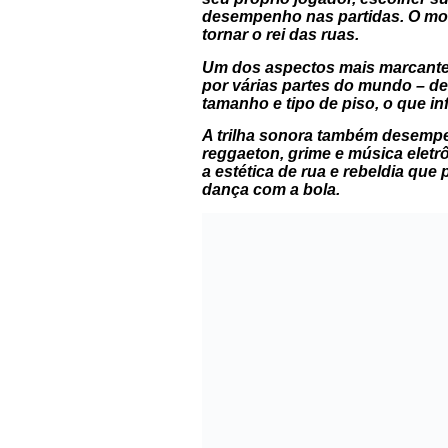
desempenho nas partidas. O modo
tornar o rei das ruas.
Um dos aspectos mais marcant
por várias partes do mundo – des
tamanho e tipo de piso, o que in
A trilha sonora também desempe
reggaeton, grime e música eletrô
a estética de rua e rebeldia q
dança com a bola.