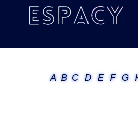
A
B
C
D
E
F
G