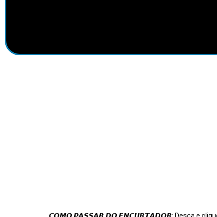
𝘾𝙊𝙈𝙊 𝙋𝘼𝙎𝙎𝘼𝙍 𝘿𝙊 𝙀𝙉𝘾𝙐𝙍𝙏𝘼𝘿𝙊𝙍: Desça e cliqu