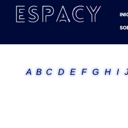
INI
SO
A
B
C
D
E
F
G
H
I