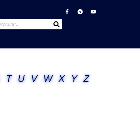
T
U
V
W
X
Y
Z