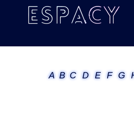
A
B
C
D
E
F
G