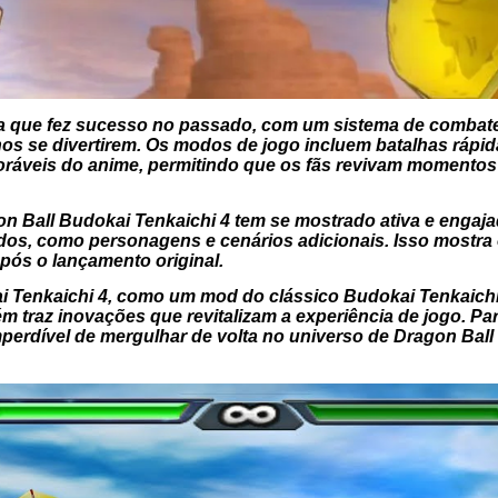
a que fez sucesso no passado, com um sistema de combate 
s se divertirem. Os modos de jogo incluem batalhas rápid
oráveis do anime, permitindo que os fãs revivam momentos
n Ball Budokai Tenkaichi 4 tem se mostrado ativa e engaj
s, como personagens e cenários adicionais. Isso mostra 
após o lançamento original.
 Tenkaichi 4, como um mod do clássico Budokai Tenkaichi
 traz inovações que revitalizam a experiência de jogo. Para
erdível de mergulhar de volta no universo de Dragon Ball 