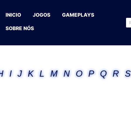
INICIO
JOGOS
GAMEPLAYS
SOBRE NÓS
H
I
J
K
L
M
N
O
P
Q
R
S