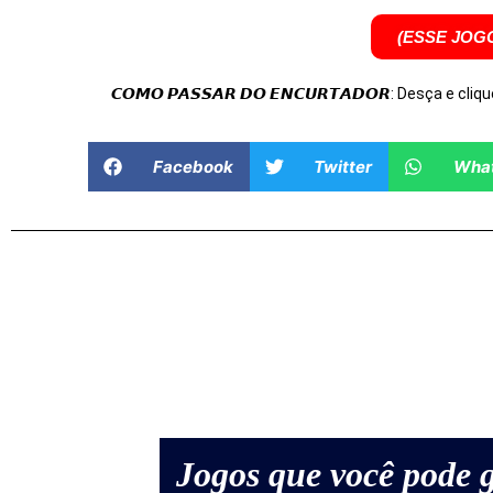
(ESSE JOG
𝘾𝙊𝙈𝙊 𝙋𝘼𝙎𝙎𝘼𝙍 𝘿𝙊 𝙀𝙉𝘾𝙐𝙍𝙏𝘼𝘿𝙊𝙍: Desça e cliqu
Facebook
Twitter
Wha
Jogos que você pode g