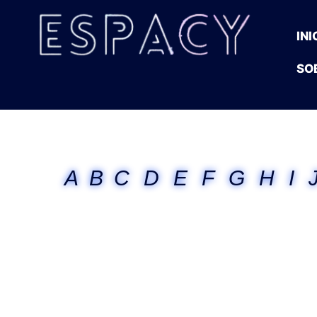
INI
SO
A
B
C
D
E
F
G
H
I