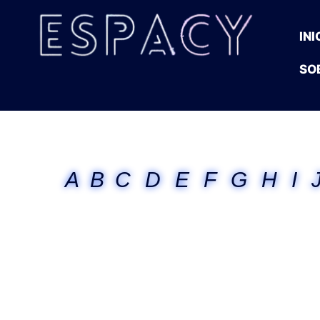
INI
SO
A
B
C
D
E
F
G
H
I