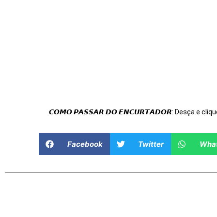
𝘾𝙊𝙈𝙊 𝙋𝘼𝙎𝙎𝘼𝙍 𝘿𝙊 𝙀𝙉𝘾𝙐𝙍𝙏𝘼𝘿𝙊𝙍: Desça e cliqu
Facebook
Twitter
Wha