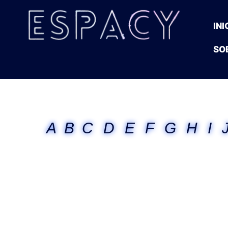
INI
SO
A
B
C
D
E
F
G
H
I