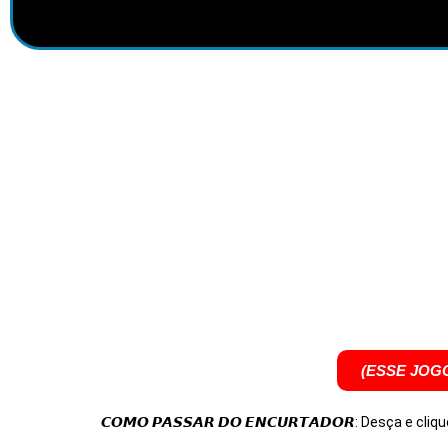
(ESSE JOG
𝘾𝙊𝙈𝙊 𝙋𝘼𝙎𝙎𝘼𝙍 𝘿𝙊 𝙀𝙉𝘾𝙐𝙍𝙏𝘼𝘿𝙊𝙍: Desça e cliqu