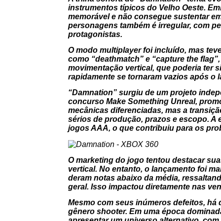
instrumentos típicos do Velho Oeste. 
memorável e não consegue sustentar e
personagens também é irregular, com pe
protagonistas.
O modo multiplayer foi incluído, mas t
como “deathmatch” e “capture the flag”, 
movimentação vertical, que poderia ter s
rapidamente se tornaram vazios após o 
“Damnation” surgiu de um projeto indepe
concurso Make Something Unreal, promo
mecânicas diferenciadas, mas a transiçã
sérios de produção, prazos e escopo. A 
jogos AAA, o que contribuiu para os pro
O marketing do jogo tentou destacar su
vertical. No entanto, o lançamento foi ma
deram notas abaixo da média, ressaltan
geral. Isso impactou diretamente nas v
Mesmo com seus inúmeros defeitos, há q
gênero shooter. Em uma época dominada p
apresentar um universo alternativo, com 