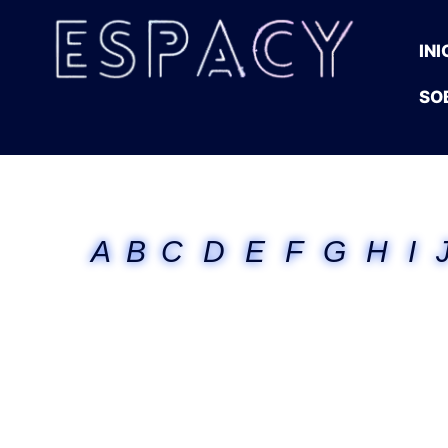
INI
SO
A
B
C
D
E
F
G
H
I