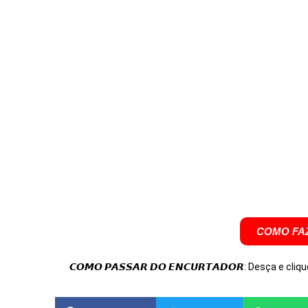
COMO FAZ
𝘾𝙊𝙈𝙊 𝙋𝘼𝙎𝙎𝘼𝙍 𝘿𝙊 𝙀𝙉𝘾𝙐𝙍𝙏𝘼𝘿𝙊𝙍: Desça e cliqu