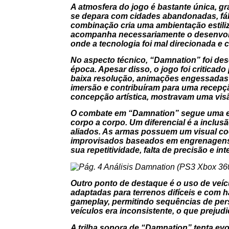
A atmosfera do jogo é bastante única, g
se depara com cidades abandonadas, fá
combinação cria uma ambientação estili
acompanha necessariamente o desenvolvi
onde a tecnologia foi mal direcionada e c
No aspecto técnico, “Damnation” foi des
época. Apesar disso, o jogo foi criticad
baixa resolução, animações engessadas
imersão e contribuíram para uma recepção
concepção artística, mostravam uma visão
O combate em “Damnation” segue uma est
corpo a corpo. Um diferencial é a inclusã
aliados. As armas possuem um visual co
improvisados baseados em engrenagens, v
sua repetitividade, falta de precisão e intel
Outro ponto de destaque é o uso de veí
adaptadas para terrenos difíceis e com ha
gameplay, permitindo sequências de perse
veículos era inconsistente, o que prejud
A trilha sonora de “Damnation” tenta e