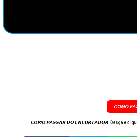
COMO FAZ
𝘾𝙊𝙈𝙊 𝙋𝘼𝙎𝙎𝘼𝙍 𝘿𝙊 𝙀𝙉𝘾𝙐𝙍𝙏𝘼𝘿𝙊𝙍: Desça e cliqu