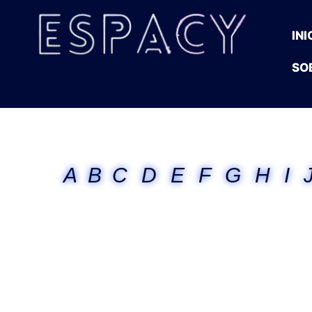
INI
SO
A
B
C
D
E
F
G
H
I