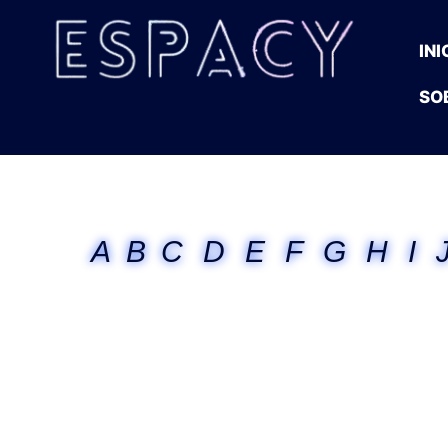
INI
SO
A
B
C
D
E
F
G
H
I