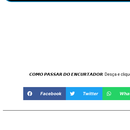
𝘾𝙊𝙈𝙊 𝙋𝘼𝙎𝙎𝘼𝙍 𝘿𝙊 𝙀𝙉𝘾𝙐𝙍𝙏𝘼𝘿𝙊𝙍: Desça e cliqu
Facebook
Twitter
Wha