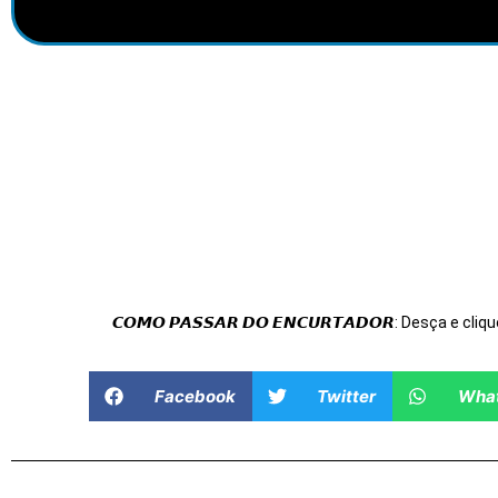
𝘾𝙊𝙈𝙊 𝙋𝘼𝙎𝙎𝘼𝙍 𝘿𝙊 𝙀𝙉𝘾𝙐𝙍𝙏𝘼𝘿𝙊𝙍: Desça e cliqu
Facebook
Twitter
Wha