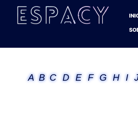
INI
SO
A
B
C
D
E
F
G
H
I