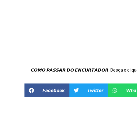
𝘾𝙊𝙈𝙊 𝙋𝘼𝙎𝙎𝘼𝙍 𝘿𝙊 𝙀𝙉𝘾𝙐𝙍𝙏𝘼𝘿𝙊𝙍: Desça e cliqu
Facebook
Twitter
Wha