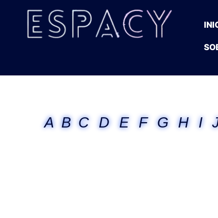
INI
SO
A
B
C
D
E
F
G
H
I