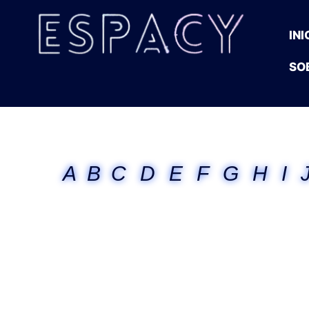
INI
SO
A
B
C
D
E
F
G
H
I