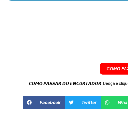
COMO FAZ
𝘾𝙊𝙈𝙊 𝙋𝘼𝙎𝙎𝘼𝙍 𝘿𝙊 𝙀𝙉𝘾𝙐𝙍𝙏𝘼𝘿𝙊𝙍: Desça e cliqu
Facebook
Twitter
Wha