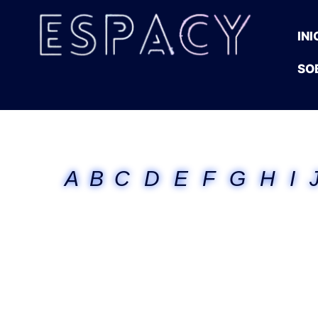
INI
SO
A
B
C
D
E
F
G
H
I