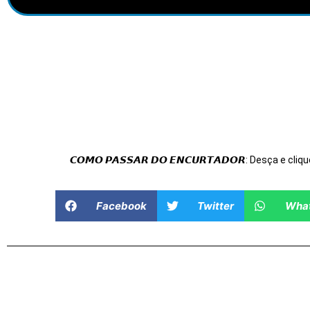
𝘾𝙊𝙈𝙊 𝙋𝘼𝙎𝙎𝘼𝙍 𝘿𝙊 𝙀𝙉𝘾𝙐𝙍𝙏𝘼𝘿𝙊𝙍: Desça e cliqu
Facebook
Twitter
Wha