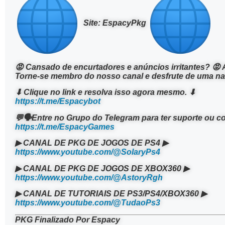
Site: EspacyPkg
😡 Cansado de encurtadores e anúncios irritantes? 😡 
Torne-se membro do nosso canal e desfrute de uma n
⬇ Clique no link e resolva isso agora mesmo. ⬇
https://t.me/Espacybot
💬🗣Entre no Grupo do Telegram para ter suporte ou 
https://t.me/EspacyGames
▶ CANAL DE PKG DE JOGOS DE PS4 ▶
https://www.youtube.com/@SolaryPs4
▶ CANAL DE PKG DE JOGOS DE XBOX360 ▶
https://www.youtube.com/@AstoryRgh
▶ CANAL DE TUTORIAIS DE PS3/PS4/XBOX360 ▶
https://www.youtube.com/@TudaoPs3
PKG Finalizado Por Espacy