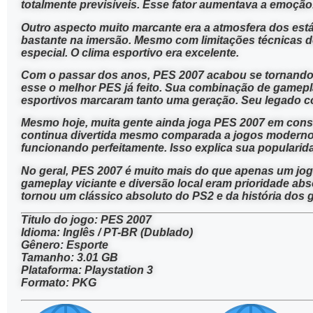
totalmente previsíveis. Esse fator aumentava a emoção
Outro aspecto muito marcante era a atmosfera dos es
bastante na imersão. Mesmo com limitações técnicas do
especial. O clima esportivo era excelente.
Com o passar dos anos, PES 2007 acabou se tornando u
esse o melhor PES já feito. Sua combinação de gamepla
esportivos marcaram tanto uma geração. Seu legado co
Mesmo hoje, muita gente ainda joga PES 2007 em cons
continua divertida mesmo comparada a jogos modernos.
funcionando perfeitamente. Isso explica sua popularid
No geral, PES 2007 é muito mais do que apenas um jogo
gameplay viciante e diversão local eram prioridade abs
tornou um clássico absoluto do PS2 e da história dos 
Titulo do jogo: PES 2007
Idioma: Inglês / PT-BR (Dublado)
Gênero: Esporte
Tamanho: 3.01 GB
Plataforma: Playstation 3
Formato: PKG