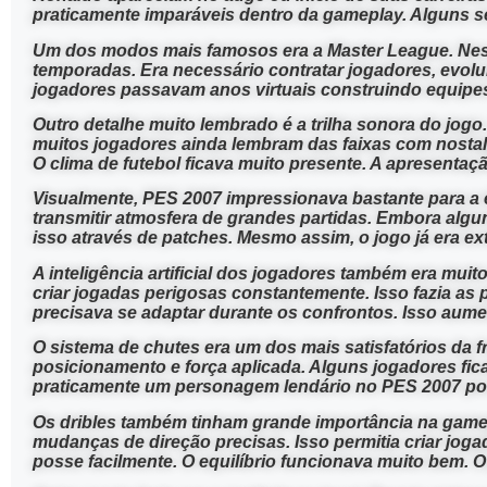
praticamente imparáveis dentro da gameplay. Alguns s
Um dos modos mais famosos era a Master League. Nesse
temporadas. Era necessário contratar jogadores, evolu
jogadores passavam anos virtuais construindo equipes
Outro detalhe muito lembrado é a trilha sonora do jo
muitos jogadores ainda lembram das faixas com nostalg
O clima de futebol ficava muito presente. A apresentaç
Visualmente, PES 2007 impressionava bastante para a
transmitir atmosfera de grandes partidas. Embora algu
isso através de patches. Mesmo assim, o jogo já era ex
A inteligência artificial dos jogadores também era mu
criar jogadas perigosas constantemente. Isso fazia as 
precisava se adaptar durante os confrontos. Isso aume
O sistema de chutes era um dos mais satisfatórios da 
posicionamento e força aplicada. Alguns jogadores fi
praticamente um personagem lendário no PES 2007 por
Os dribles também tinham grande importância na game
mudanças de direção precisas. Isso permitia criar jog
posse facilmente. O equilíbrio funcionava muito bem. 