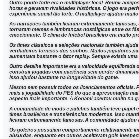
Outro ponto forte era o multiplayer local. Reunir ami
horas e geravam rivalidades históricas. O jogo era perf
experiência social tão forte. O multiplayer ajudou mui
As narrações também ficaram extremamente famosas, es
tornaram memes e lembranças nostálgicas entre os fãs.
emocionante. O clima de futebol brasileiro era muito pr
Os times clássicos e seleções nacionais também ajudav
verdadeiros torneios dos sonhos. Muitos jogadores p
aumentava bastante o fator replay. Sempre existia uma
Outro detalhe importante era a velocidade equilibrada 
construir jogadas com paciência sem perder dinamismo.
Isso ajudou bastante na longevidade do game.
Mesmo sem possuir todos os licenciamentos oficiais,
mais a jogabilidade do PES do que a apresentação mai
aspecto mais importante. A Konami acertou muito na g
A comunidade de mods e patches também teve papel en
times brasileiros e transferências modernas. Isso ma
ficaram extremamente famosas. A comunidade ajudou a
Os goleiros possuíam comportamento relativamente im
absurdas, enquanto em outros aceitavam gols inespera