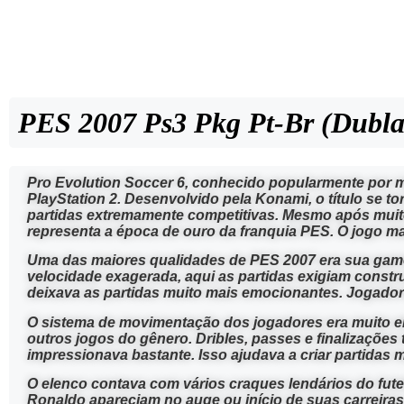
PES 2007 Ps3 Pkg Pt-Br (Dubla
Pro Evolution Soccer 6
, conhecido popularmente por m
PlayStation 2
. Desenvolvido pela
Konami
, o título se
partidas extremamente competitivas. Mesmo após muitos
representa a época de ouro da franquia PES. O jogo ma
Uma das maiores qualidades de PES 2007 era sua game
velocidade exagerada, aqui as partidas exigiam constr
deixava as partidas muito mais emocionantes. Jogador
O sistema de movimentação dos jogadores era muito e
outros jogos do gênero. Dribles, passes e finalizações 
impressionava bastante. Isso ajudava a criar partidas
O elenco contava com vários craques lendários do fu
Ronaldo
apareciam no auge ou início de suas carreiras.