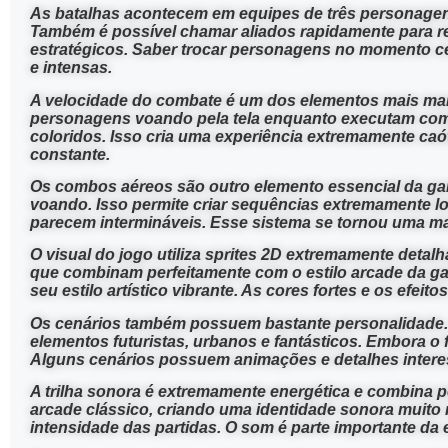
As batalhas acontecem em equipes de três personagens
Também é possível chamar aliados rapidamente para re
estratégicos. Saber trocar personagens no momento cer
e intensas.
A velocidade do combate é um dos elementos mais mar
personagens voando pela tela enquanto executam comb
coloridos. Isso cria uma experiência extremamente caót
constante.
Os combos aéreos são outro elemento essencial da ga
voando. Isso permite criar sequências extremamente l
parecem intermináveis. Esse sistema se tornou uma marc
O visual do jogo utiliza sprites 2D extremamente det
que combinam perfeitamente com o estilo arcade da g
seu estilo artístico vibrante. As cores fortes e os efei
Os cenários também possuem bastante personalidade. 
elementos futuristas, urbanos e fantásticos. Embora o
Alguns cenários possuem animações e detalhes intere
A trilha sonora é extremamente energética e combina p
arcade clássico, criando uma identidade sonora muito m
intensidade das partidas. O som é parte importante da 