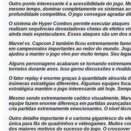
Outro ponto interessante é a acessibilidade do jogo. 
mesmo tempo, dominar completamente os sistemas avança
profundidade competitiva. O jogo consegue agradar dif
O sistema de Hyper Combos permite executar ataques
realizam sequências devastadoras cheias de efeitos vi
ainda mais espetaculares. Esses ataques são um dos 
Marvel vs. Capcom 2 também ficou extremamente famoso 
em campeonatos importantes ao redor do mundo. Joga
ajudou a manter o jogo vivo por muito tempo. Seu lega
Alguns personagens acabaram se tornando extremamen
torneios durante anos. Isso gerou discussões e rivali
O fator replay é enorme graças à quantidade absurda
inúmeras estratégias diferentes. Algumas equipes foc
estratégica mantém o jogo interessante até hoje. Sempr
Mesmo sendo extremamente caótico visualmente, Marve
equipe fazem enorme diferença em partidas avançadas.
cria partidas extremamente emocionantes. O nível técni
Outro detalhe importante é o carisma gigantesco do e
única para fãs de quadrinhos e videogames. Muitos co
dos maiores motivos do sucesso do jogo. O crossover 