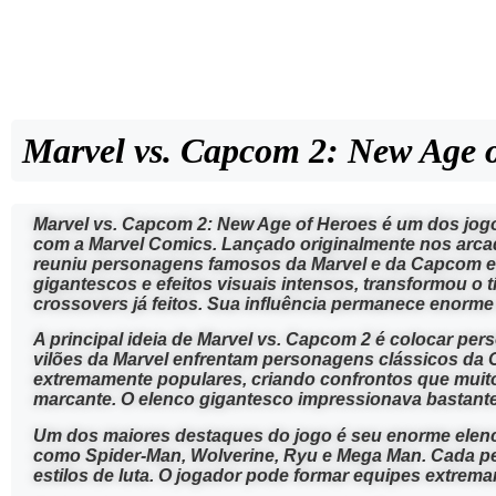
Marvel vs. Capcom 2: New Age 
Marvel vs. Capcom 2: New Age of Heroes
é um dos jogo
com a
Marvel Comics
. Lançado originalmente nos arc
reuniu personagens famosos da Marvel e da Capcom em
gigantescos e efeitos visuais intensos, transformou o 
crossovers já feitos. Sua influência permanece enorm
A principal ideia de Marvel vs. Capcom 2 é colocar per
vilões da Marvel enfrentam personagens clássicos da
extremamente populares, criando confrontos que muito
marcante. O elenco gigantesco impressionava bastante 
Um dos maiores destaques do jogo é seu enorme elenco
como
Spider-Man
,
Wolverine
,
Ryu
e
Mega Man
. Cada p
estilos de luta. O jogador pode formar equipes extrem