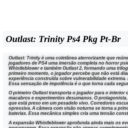
Outlast: Trinity Ps4 Pkg Pt-Br
Outlast: Trinity
é uma coletânea aterrorizante que reúne
jogadores de PS4 uma imersão completa no horror psico
Whistleblower e também Outlast 2, formando uma trilog
primeiro momento, o jogador percebe que não está di
experiência construída sobre vulnerabilidade extrema. 
Essa sensação de impotência é o que torna cada segu
O primeiro Outlast transporta o jogador para o inter
macabros e experimentos desumanos. O protagonista, u
que está preso em um pesadelo vivo. Corredores escur
opressiva. A câmera com visão noturna se torna a princ
baterias. Essa mecânica simples cria uma tensão consta
A expansão Whistleblower aprofunda ainda mais os eve
personagem. Essa expansão não apenas complementa a 