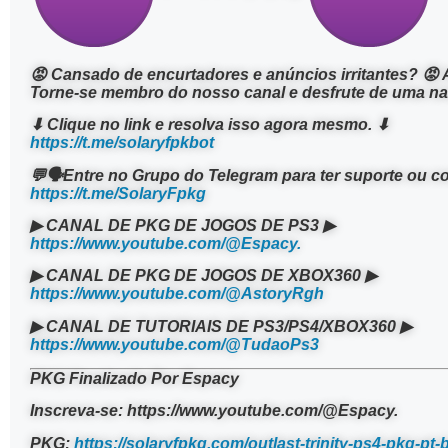
😡 Cansado de encurtadores e anúncios irritantes? 😡 
Torne-se membro do nosso canal e desfrute de uma n
⬇ Clique no link e resolva isso agora mesmo. ⬇
https://t.me/solaryfpkbot
💬🗣Entre no Grupo do Telegram para ter suporte ou 
https://t.me/SolaryFpkg
▶ CANAL DE PKG DE JOGOS DE PS3 ▶
https://www.youtube.com/@Espacy.
▶ CANAL DE PKG DE JOGOS DE XBOX360 ▶
https://www.youtube.com/@AstoryRgh
▶ CANAL DE TUTORIAIS DE PS3/PS4/XBOX360 ▶
https://www.youtube.com/@TudaoPs3
PKG Finalizado Por Espacy
Inscreva-se: https://www.youtube.com/@Espacy.
PKG:
https://solaryfpkg.com/outlast-trinity-ps4-pkg-pt-b