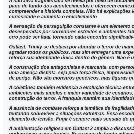
A narrativa fragmentada se revela por meio de documen
pano de fundo dos acontecimentos e oferecem contexto
compreender a história completa. Não há explicações 
curiosidade e aumenta o envolvimento.
A sensação de perseguição constante é um elemento ce
desesperadas por corredores estreitos e ambientes la
erro pode ser fatal, tornando cada encontro significa
Outlast: Trinity se destaca por abordar o terror de ma
agradar todos os públicos, mas sim entregar uma expe
reforça sua identidade única dentro do gênero. Não é 
A construção dos antagonistas é marcante, com perso
uma ameaça distinta, seja pela força física, imprevis
de perigo. Não são monstros genéricos, mas figuras qu
A coletânea também evidencia a evolução técnica entre
ambientes mais amplos e maior variedade de cenários,
construção do terror. A franquia mantém sua identidad
A ausência de combate reforça a temática de fragili
tentando sobreviver a situações extremas. Essa escolh
elemento de tensão. Fugir é sempre mais sensato do qu
A ambientação religiosa em Outlast 2 amplia a discuss
podem levar a atos brutais. Esse pano de fundo adicion