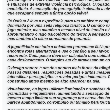
e situações de extrema violência psicológica. O joga
manicômio. A sensação de perseguição é elevada a níve
que escapar é sempre a única opção viável.
Já Outlast 2 leva a experiência para um ambiente comp
dominada por uma seita religiosa fanática. O cenário 
jogo anterior, mas mantém o mesmo nível de tensão e b
aprofundando o lado psicológico do terror. A sensaç
mas também do clima constante de paranoia.
A jogabilidade em toda a coletânea permanece fiel à p
encontre rotas alternativas e use o cenário a seu favo
recorrente. Cada passo deve ser calculado com cuida
cada deslocamento. O simples ato de atravessar um c
O design sonoro é um dos pontos mais fortes da trilogi
Passos distantes, respirações pesadas e gritos inesp
intensificar perseguições e revelar perigos iminentes. 
construído antes mesmo de algo aparecer na tela.
Visualmente, os jogos utilizam iluminação e sombras de
granuladas e inquietantes, aumentando a sensação de 
mesmo tempo limitam sua segurança por causa das bater
parece abandonado, corrompido ou tomado pela loucu